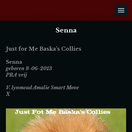
Ga
direct
naar
de
Senna
hoofdinhoud
Just for Me Baska’s Collies
Senna
geboren 8-06-2013
PRA vrij
V. lynmead Amalie Smart Move
X