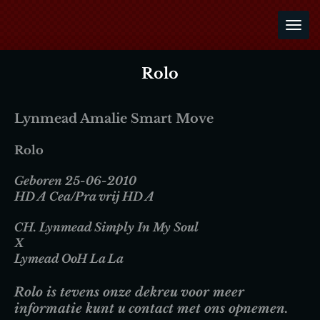
Ga
direct
naar
de
Rolo
hoofdinhoud
Lynmead Amalie Smart Move
Rolo
Geboren 25-06-2010
HD A Cea/Pra vrij HD A
CH. Lynmead Simply In My Soul
X
Lymead OoH La La
Rolo is tevens onze dekreu voor meer
informatie kunt u contact met ons opnemen.